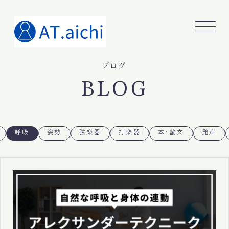
ブログ
BLOG
呼吸
姿勢
弦楽器
打楽器
本・論文
発声