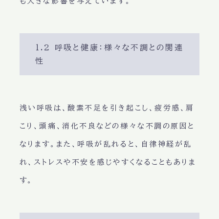
も大きな影響を与えています。
1.2 呼吸と健康：様々な不調との関連
性
浅い呼吸
は、
酸素不足
を引き起こし、
疲労感、肩
こり、頭痛、消化不良
などの様々な不調の原因と
なります。また、
呼吸が乱れる
と、
自律神経が乱
れ
、
ストレス
や
不安
を感じやすくなることもありま
す。