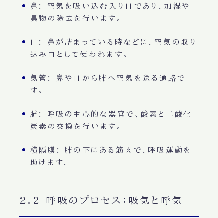
鼻
: 空気を吸い込む
入り口
であり、
加湿
や
異物の除去
を行います。
口
: 鼻が詰まっている時などに、
空気の取り
込み口
として使われます。
気管
: 鼻や口から肺へ空気を送る
通路
で
す。
肺
: 呼吸の中心的な器官で、
酸素と二酸化
炭素の交換
を行います。
横隔膜
: 肺の下にある
筋肉
で、
呼吸運動
を
助けます。
2.2 呼吸のプロセス：吸気と呼気