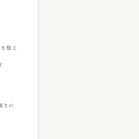
りを整え
す
驚きの