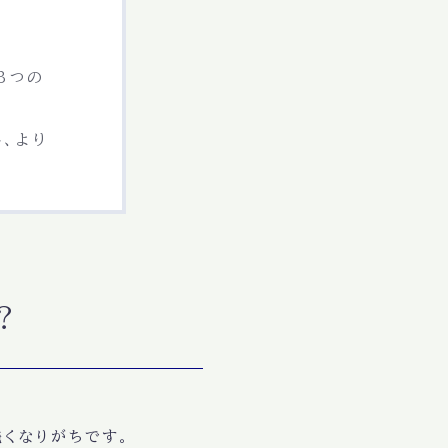
3つの
し、より
？
浅く
なりがちです。