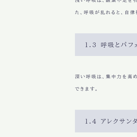
浅い呼吸
は、
酸素不足
を
た、
呼吸が乱れる
と、
自律
1.3 呼吸とパ
深い呼吸
は、
集中力
を高
できます。
1.4 アレクサ