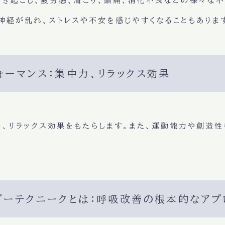
引き起こし、
疲労感、肩こり、頭痛、消化不良
などの様々な不
神経が乱れ
、
ストレス
や
不安
を感じやすくなることもありま
フォーマンス：集中力、リラックス効果
め、
リラックス効果
をもたらします。また、
運動能力
や
創造性
ンダーテクニークとは：呼吸改善の根本的なアプ