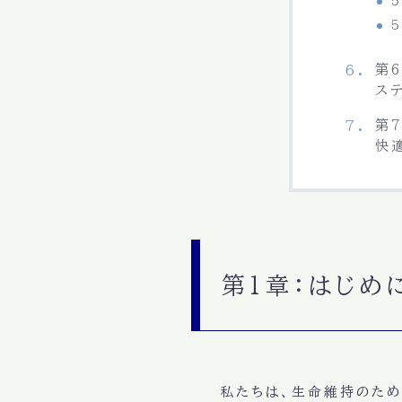
第
ス
第
快
第1章：はじめ
私たちは、
生命維持
のため