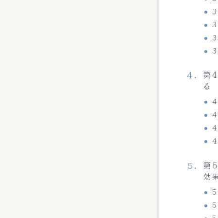
第
る
第
効