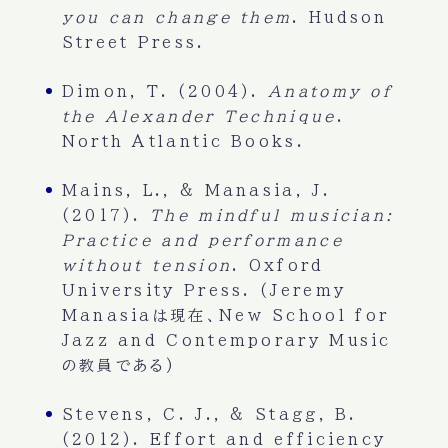
you can change them
. Hudson
Street Press.
Dimon, T. (2004).
Anatomy of
the Alexander Technique
.
North Atlantic Books.
Mains, L., & Manasia, J.
(2017).
The mindful musician:
Practice and performance
without tension
. Oxford
University Press. (Jeremy
Manasiaは現在、New School for
Jazz and Contemporary Music
の教員である)
Stevens, C. J., & Stagg, B.
(2012). Effort and efficiency