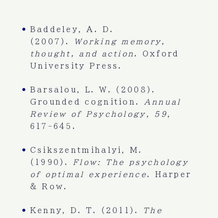
Baddeley, A. D.
(2007).
Working memory,
thought, and action
. Oxford
University Press.
Barsalou, L. W. (2008).
Grounded cognition.
Annual
Review of Psychology
,
59
,
617-645.
Csikszentmihalyi, M.
(1990).
Flow: The psychology
of optimal experience
. Harper
& Row.
Kenny, D. T. (2011).
The