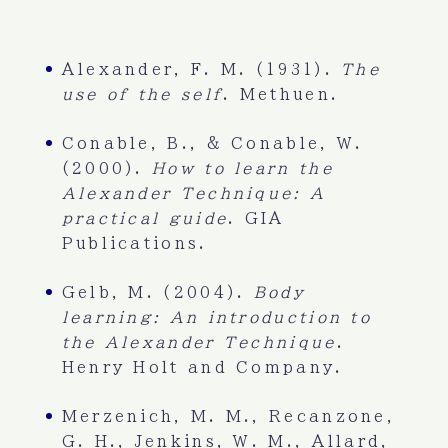
Alexander, F. M. (1931).
The
use of the self
. Methuen.
Conable, B., & Conable, W.
(2000).
How to learn the
Alexander Technique: A
practical guide
. GIA
Publications.
Gelb, M. (2004).
Body
learning: An introduction to
the Alexander Technique
.
Henry Holt and Company.
Merzenich, M. M., Recanzone,
G. H., Jenkins, W. M., Allard,