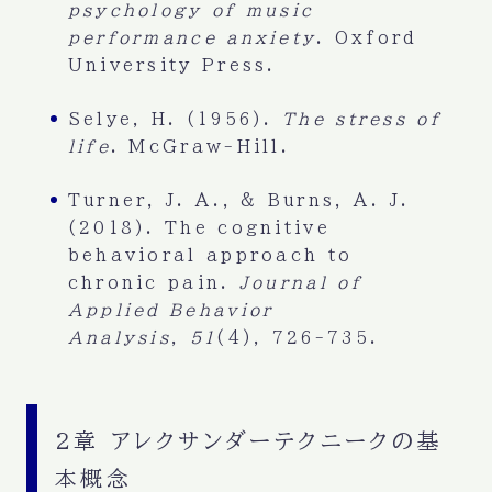
psychology of music
performance anxiety
. Oxford
University Press.
Selye, H. (1956).
The stress of
life
. McGraw-Hill.
Turner, J. A., & Burns, A. J.
(2018). The cognitive
behavioral approach to
chronic pain.
Journal of
Applied Behavior
Analysis
,
51
(4), 726-735.
2章 アレクサンダーテクニークの基
本概念