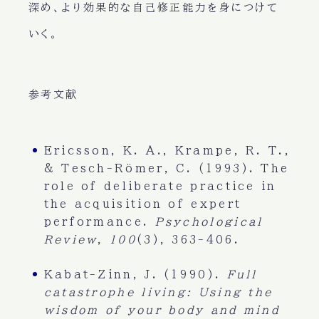
深め、より効果的な自己修正能力を身につけて
いく。
参考文献
Ericsson, K. A., Krampe, R. T.,
& Tesch-Römer, C. (1993). The
role of deliberate practice in
the acquisition of expert
performance.
Psychological
Review
,
100
(3), 363-406.
Kabat-Zinn, J. (1990).
Full
catastrophe living: Using the
wisdom of your body and mind