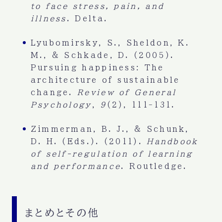
to face stress, pain, and
illness
. Delta.
Lyubomirsky, S., Sheldon, K.
M., & Schkade, D. (2005).
Pursuing happiness: The
architecture of sustainable
change.
Review of General
Psychology
,
9
(2), 111-131.
Zimmerman, B. J., & Schunk,
D. H. (Eds.). (2011).
Handbook
of self-regulation of learning
and performance
. Routledge.
まとめとその他