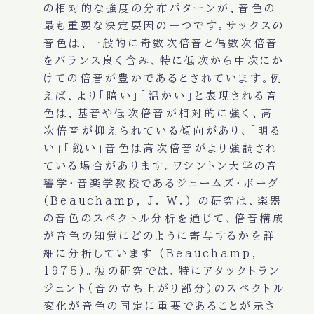
の相対的な強度の分布パターンが、音色の
最も重要な決定要因の一つです。サックスの
音色は、一般的に奇数次倍音と偶数次倍音
をバランス良く含み、特に低次から中次にか
けての倍音が豊かであるとされています。例
えば、より「暗い」「温かい」と表現される音
色は、基音や低次倍音が相対的に強く、高
次倍音が抑えられている傾向があり、「明る
い」「鋭い」音色は高次倍音がより強調され
ている場合があります。ワシントン大学の音
響学・音楽学教授であるジェームズ・ボーグ
(Beauchamp, J. W.) の研究は、楽器
の音色のスペクトル分析を通じて、倍音構成
が音色の知覚にどのように寄与するかを詳
細に分析しています (Beauchamp,
1975)。彼の研究では、特にアタックトラン
ジェント（音の立ち上がり部分）のスペクトル
変化が音色の同定に重要であることが示さ