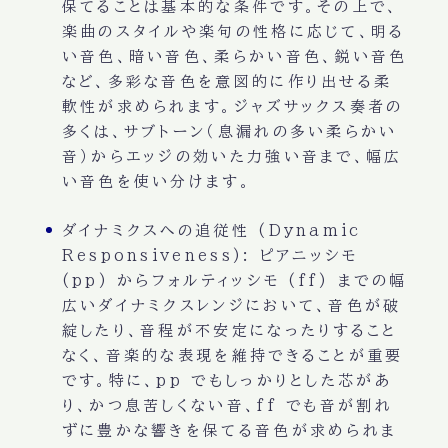
保てることは基本的な条件です。その上で、
楽曲のスタイルや楽句の性格に応じて、明る
い音色、暗い音色、柔らかい音色、鋭い音色
など、多彩な音色を意図的に作り出せる柔
軟性が求められます。ジャズサックス奏者の
多くは、サブトーン（息漏れの多い柔らかい
音）からエッジの効いた力強い音まで、幅広
い音色を使い分けます。
ダイナミクスへの追従性 (Dynamic
Responsiveness):
ピアニッシモ
(pp) からフォルティッシモ (ff) までの幅
広いダイナミクスレンジにおいて、音色が破
綻したり、音程が不安定になったりすること
なく、音楽的な表現を維持できることが重要
です。特に、pp でもしっかりとした芯があ
り、かつ息苦しくない音、ff でも音が割れ
ずに豊かな響きを保てる音色が求められま