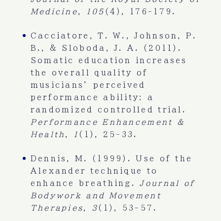
Medicine
,
105
(4), 176-179.
Cacciatore, T. W., Johnson, P.
B., & Sloboda, J. A. (2011).
Somatic education increases
the overall quality of
musicians’ perceived
performance ability: a
randomized controlled trial.
Performance Enhancement &
Health
,
1
(1), 25-33.
Dennis, M. (1999). Use of the
Alexander technique to
enhance breathing.
Journal of
Bodywork and Movement
Therapies
,
3
(1), 53-57.